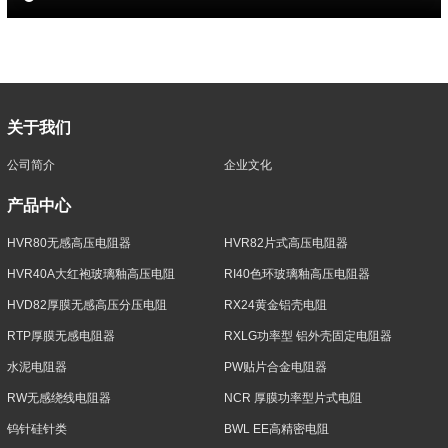
关于我们
公司简介
企业文化
产品中心
HVR80无感高压电阻器
HVR82片式高压电阻器
HVR40A大红袍玻璃釉高压电阻
RI40色环玻璃釉高压电阻器
HVD82厚膜无感高压分压电阻
RX24黄金铝壳电阻
RTP厚膜无感电阻器
RXLG功率型 铝外壳固定电阻器
水泥电阻器
PW贴片合金电阻器
RW无感绕线电阻器
NCR 厚膜功率型片式电阻
钨针硅针类
BWL EE高精密电阻