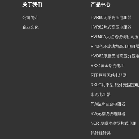
关于我们
产品中心
公司简介
HVR80无感高压电阻器
企业文化
HVR82片式高压电阻器
HVR40A大红袍玻璃釉高
RI40色环玻璃釉高压电阻
HVD82厚膜无感高压分压
RX24黄金铝壳电阻
RTP厚膜无感电阻器
RXLG功率型 铝外壳固定
水泥电阻器
PW贴片合金电阻器
RW无感绕线电阻器
NCR 厚膜功率型片式电阻
钨针硅针类