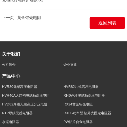
上一页:
黄金铝壳电阻
返回列表
关于我们
公司简介
企业文化
产品中心
HVR80无感高压电阻器
HVR82片式高压电阻器
HVR40A大红袍玻璃釉高压电阻
RI40色环玻璃釉高压电阻器
HVD82厚膜无感高压分压电阻
RX24黄金铝壳电阻
RTP厚膜无感电阻器
RXLG功率型 铝外壳固定电阻器
水泥电阻器
PW贴片合金电阻器