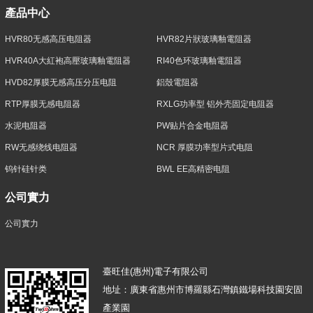
產品中心
HVR80无感高压电阻器
HVR82片狀玻璃釉電阻器
HVR40A大紅袍高壓玻璃釉電阻器
RI40色环玻璃釉電阻器
HVD82厚膜无感高压分压电阻
鋁殼電阻器
RTP厚膜无感电阻器
RXLG功率型 铝外壳固定电阻器
水泥电阻器
PW贴片合金电阻器
RW无感绕线电阻器
NCR 厚膜功率型片式电阻
钨针硅针类
BWL EE高精密电阻
公司實力
公司實力
臺旺佳(惠州)電子有限公司
地址：廣東省惠州市博羅縣石灣鎮鐵場科技園安固
產業園