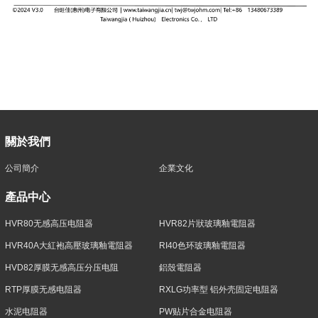
關於我們
公司簡介
企業文化
產品中心
HVR80无感高压电阻器
HVR82片狀玻璃釉電阻器
HVR40A大紅袍高壓玻璃釉電阻器
RI40色环玻璃釉電阻器
HVD82厚膜无感高压分压电阻
鋁殼電阻器
RTP厚膜无感电阻器
RXLG功率型 铝外壳固定电阻器
水泥电阻器
PW贴片合金电阻器