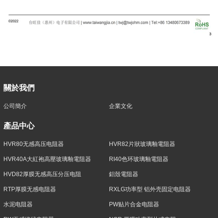
關於我們
公司簡介
企業文化
產品中心
HVR80无感高压电阻器
HVR82片狀玻璃釉電阻器
HVR40A大紅袍高壓玻璃釉電阻器
RI40色环玻璃釉電阻器
HVD82厚膜无感高压分压电阻
鋁殼電阻器
RTP厚膜无感电阻器
RXLG功率型 铝外壳固定电阻器
水泥电阻器
PW贴片合金电阻器