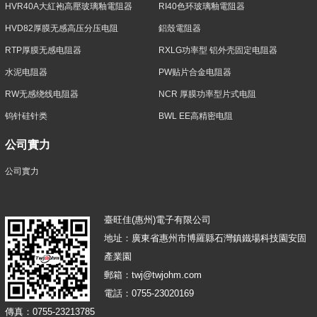
HVR40A大紅袍高壓玻璃釉電阻器
RI40色环玻璃釉電阻器
HVD82厚膜无感高压分压电阻
鋁殼電阻器
RTP厚膜无感电阻器
RXLG功率型 铝外壳固定电阻器
水泥电阻器
PW贴片合金电阻器
RW无感绕线电阻器
NCR 厚膜功率型片式电阻
钨针硅针类
BWL EE高精密电阻
公司實力
公司實力
臺旺佳(惠州)電子有限公司
地址：廣東省惠州市博羅縣石灣鎮鐵場科技園安固
產業園
郵箱：twj@twjohm.com
電話：0755-23020169
傳真：0755-23213785