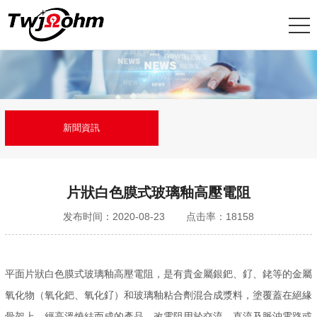
新聞資訊
片狀白色膜式玻璃釉高壓電阻
发布时间：2020-08-23
点击率：18158
平面片狀白色膜式玻璃釉高壓電阻，是有貴金屬銀鈀、釕、銠等的金屬
氧化物（氧化鈀、氧化釕）和玻璃釉粘合劑混合成漿料，塗覆蓋在絕緣
骨架上，經高溫燒結而成的產品。改電阻用於交流，直流及脈沖電路或