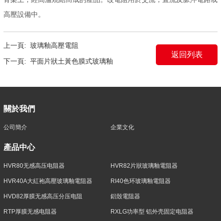
高壓設備中。
上一頁:
玻璃釉高壓電阻
返回列表
下一頁:
平面片狀土黃色膜式玻璃釉
關於我們
公司簡介
企業文化
產品中心
HVR80无感高压电阻器
HVR82片狀玻璃釉電阻器
HVR40A大紅袍高壓玻璃釉電阻器
RI40色环玻璃釉電阻器
HVD82厚膜无感高压分压电阻
鋁殼電阻器
RTP厚膜无感电阻器
RXLG功率型 铝外壳固定电阻器