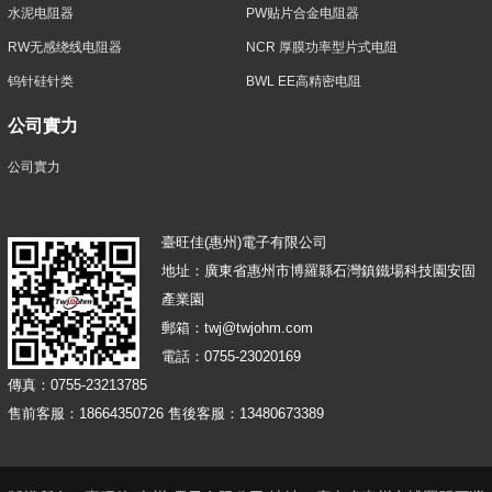
水泥电阻器
PW贴片合金电阻器
RW无感绕线电阻器
NCR 厚膜功率型片式电阻
钨针硅针类
BWL EE高精密电阻
公司實力
公司實力
臺旺佳(惠州)電子有限公司
地址：廣東省惠州市博羅縣石灣鎮鐵場科技園安固
產業園
郵箱：twj@twjohm.com
電話：0755-23020169
傳真：0755-23213785
售前客服：18664350726 售後客服：13480673389